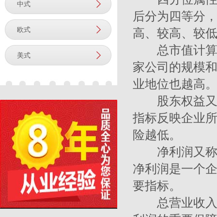
中式
后分为四等分
欧式
高、较高、较
总市值计算公
美式
家公司的规模
业地位也越高
股东权益又名
指标反映企业
险越低。
净利润又称税
净利润是一个
要指标。
总营业收入指