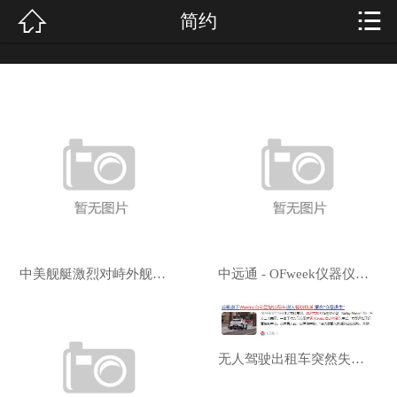


简约
网站首页

关于我们
装修设计
装修新闻
经典案例
优惠活动
中美舰艇激烈对峙外舰猛冲向052D当场过招我军笑到最后
中远通 - OFweek仪器仪表网
服务流程
设计团队
无人驾驶出租车突然失控连撞多车最新回应：是司机手动驾驶
留言反馈